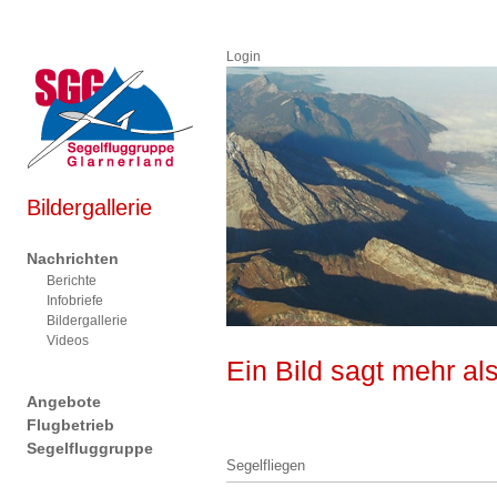
Login
Bildergallerie
Nachrichten
Berichte
Infobriefe
Bildergallerie
Videos
Ein Bild sagt mehr al
Angebote
Flugbetrieb
Segelfluggruppe
Segelfliegen